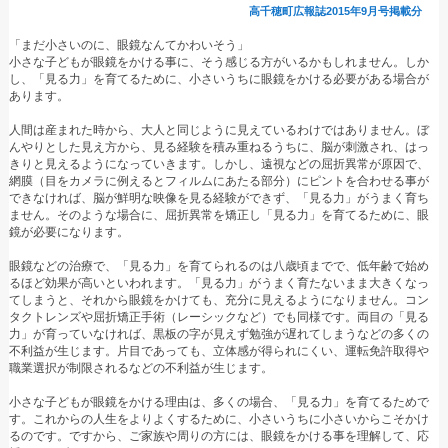
高千穂町広報誌2015年9月号掲載分
「まだ小さいのに、眼鏡なんてかわいそう」
小さな子どもが眼鏡をかける事に、そう感じる方がいるかもしれません。しか
し、「見る力」を育てるために、小さいうちに眼鏡をかける必要がある場合が
あります。
人間は産まれた時から、大人と同じように見えているわけではありません。ぼ
んやりとした見え方から、見る経験を積み重ねるうちに、脳が刺激され、はっ
きりと見えるようになっていきます。しかし、遠視などの屈折異常が原因で、
網膜（目をカメラに例えるとフィルムにあたる部分）にピントを合わせる事が
できなければ、脳が鮮明な映像を見る経験ができず、「見る力」がうまく育ち
ません。そのような場合に、屈折異常を矯正し「見る力」を育てるために、眼
鏡が必要になります。
眼鏡などの治療で、「見る力」を育てられるのは八歳頃までで、低年齢で始め
るほど効果が高いといわれます。「見る力」がうまく育たないまま大きくなっ
てしまうと、それから眼鏡をかけても、充分に見えるようになりません。コン
タクトレンズや屈折矯正手術（レーシックなど）でも同様です。両目の「見る
力」が育っていなければ、黒板の字が見えず勉強が遅れてしまうなどの多くの
不利益が生じます。片目であっても、立体感が得られにくい、運転免許取得や
職業選択が制限されるなどの不利益が生じます。
小さな子どもが眼鏡をかける理由は、多くの場合、「見る力」を育てるためで
す。これからの人生をよりよくするために、小さいうちに小さいからこそかけ
るのです。ですから、ご家族や周りの方には、眼鏡をかける事を理解して、応