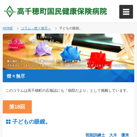
HOME
コラム～燈々無尽～
子どもの眼鏡。
燈々無尽
このコラムは高千穂町の広報誌にも「病院だより」として掲載しています。
第18回
子どもの眼鏡。
視能訓練士 大木 優来