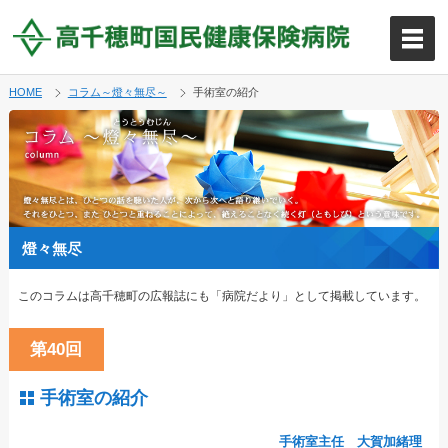
HOME
コラム～燈々無尽～
手術室の紹介
燈々無尽
このコラムは高千穂町の広報誌にも「病院だより」として掲載しています。
第40回
手術室の紹介
手術室主任 大賀加緒理