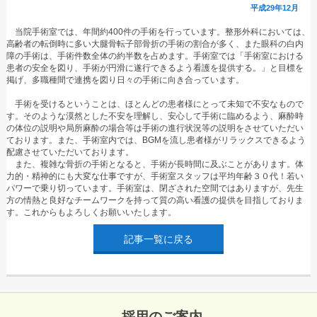
平成29年12月
当院手術室では、年間約400件の手術を行っています。整形外科においては、
高齢者の転倒時に多い大腿骨転子部骨折の手術の割合が多く、また眼科の白内
障の手術は、手術件数全体の約半数を占めます。手術室では「手術室における
患者の安全を図り、手術が円滑に遂行できるよう看護を提供する。」と目標を
掲げ、多職種間で連携を図り日々の手術に向き合っています。
手術を受けるということは、ほとんどの患者様にとって未知で不安なもので
す。そのような漠然とした不安を理解し、安心して手術に臨めるよう、麻酔時
の体位の説明や局所麻酔の場合等は手術の進行状況等の説明をさせていただい
ております。また、手術室内では、BGMを流し患者様がリラックスできるよう
配慮させていただいております。
また、複雑な骨折の手術となると、手術が長時間に及ぶことがあります。体
力的・精神的にも大変な仕事ですが、手術室スタッフは平均年齢３０代！若い
パワーで乗り切っています。手術室は、閉ざされた空間ではありますが、先生
方の情熱と良好なチームワークを持って質の高い看護の提供を目指しておりま
す。これからもよろしくお願いいたします。
記事一覧に戻る
採用のご案内