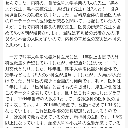
せんでした。内科の、自治医科大学卒業の3人の先生（黒木
大介先生、黒木美穂先生、興梠智子先生）は3人とも、引き
続き当院への勤務が決まりました。宮崎県全体の自治医大卒
のローテーターの医師数が減ると聞いて、心配していたので
すが、これで内科は部長の押方先生、医長の伊瀬知先生を含
めて5人体制が維持されます。当院は御高齢の患者さんの肺
炎や心不全の入院が多いので、内科の常勤医の充実は不可欠
と思われます。
一方で熊本大学消化器外科医局には、1年以上固定での外
科医派遣を希望していましたが、希望通りにはいかず、2ヶ
月交代となりました。昨年度、熊本大学消化器外科全体で、
定年などにより9人の外科医が退局しましたが、入局は3人だ
けでした。外科医の減少は全国的な傾向です。我々、医師は
２年に１度、「医師届」と言うものを提出し、厚生労働省は
このデータを公表しています。図１はこれを元にしたグラフ
です。1994年当時の人数を1として、各診療科の医師数の推
移を表しています。2014年の時点で、総数は増えて1.34倍に
なっています。これは医学部の定員増加などによるもので
す。診療科で最も増えているのが、精神科の医師です。1.5倍
以上になっています。産婦人科や小児科の医師が減っている