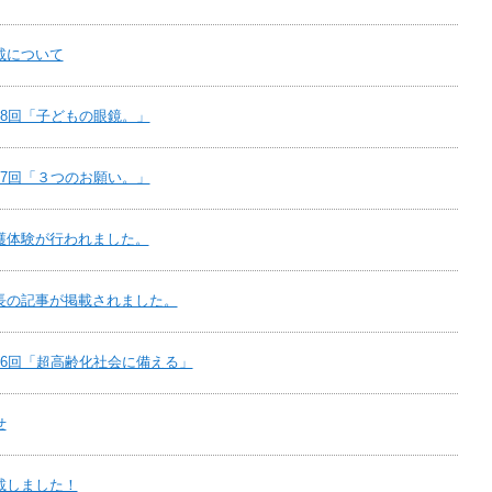
載について
8回「子どもの眼鏡。」
7回「３つのお願い。」
護体験が行われました。
長の記事が掲載されました。
16回「超高齢化社会に備える」
せ
載しました！