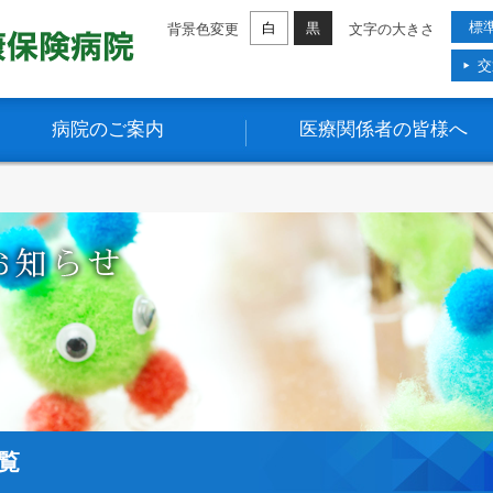
標
白
黒
背景色変更
文字の大きさ
交
病院のご案内
医療関係者の皆様へ
覧