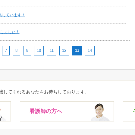
集しています！
載しました！
7
8
9
10
11
12
13
14
接してくれるあなたをお待ちしております。
看護師の方へ