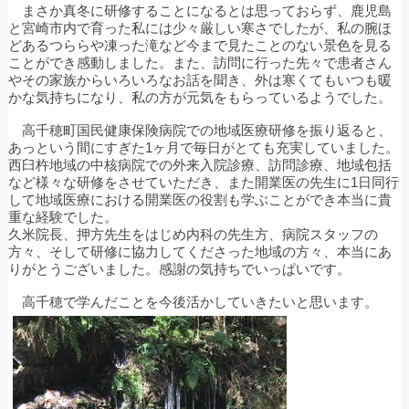
まさか真冬に研修することになるとは思っておらず、鹿児島
と宮崎市内で育った私には少々厳しい寒さでしたが、私の腕ほ
どあるつららや凍った滝など今まで見たことのない景色を見る
ことができ感動しました。また、訪問に行った先々で患者さん
やその家族からいろいろなお話を聞き、外は寒くてもいつも暖
かな気持ちになり、私の方が元気をもらっているようでした。
高千穂町国民健康保険病院での地域医療研修を振り返ると、
あっという間にすぎた1ヶ月で毎日がとても充実していました。
西臼杵地域の中核病院での外来入院診療、訪問診療、地域包括
など様々な研修をさせていただき、また開業医の先生に1日同行
して地域医療における開業医の役割も学ぶことができ本当に貴
重な経験でした。
久米院長、押方先生をはじめ内科の先生方、病院スタッフの
方々、そして研修に協力してくださった地域の方々、本当にあ
りがとうございました。感謝の気持ちでいっぱいです。
高千穂で学んだことを今後活かしていきたいと思います。