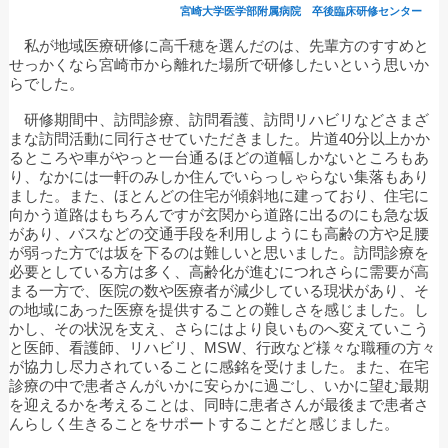
宮崎大学医学部附属病院 卒後臨床研修センター
私が地域医療研修に高千穂を選んだのは、先輩方のすすめと
せっかくなら宮崎市から離れた場所で研修したいという思いか
らでした。
研修期間中、訪問診療、訪問看護、訪問リハビリなどさまざ
まな訪問活動に同行させていただきました。片道40分以上かか
るところや車がやっと一台通るほどの道幅しかないところもあ
り、なかには一軒のみしか住んでいらっしゃらない集落もあり
ました。また、ほとんどの住宅が傾斜地に建っており、住宅に
向かう道路はもちろんですが玄関から道路に出るのにも急な坂
があり、バスなどの交通手段を利用しようにも高齢の方や足腰
が弱った方では坂を下るのは難しいと思いました。訪問診療を
必要としている方は多く、高齢化が進むにつれさらに需要が高
まる一方で、医院の数や医療者が減少している現状があり、そ
の地域にあった医療を提供することの難しさを感じました。し
かし、その状況を支え、さらにはより良いものへ変えていこう
と医師、看護師、リハビリ、MSW、行政など様々な職種の方々
が協力し尽力されていることに感銘を受けました。また、在宅
診療の中で患者さんがいかに安らかに過ごし、いかに望む最期
を迎えるかを考えることは、同時に患者さんが最後まで患者さ
んらしく生きることをサポートすることだと感じました。