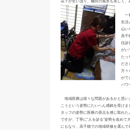
花々が生い茂り、棚田の風景も美しく、
一番
生活
山い
高千
往診
がい
たっ
ださ
方々
がで
パワ
地域医療は様々な問題があるかと思いま
こうという姿勢にたいへん感銘を受けま
タッフの姿勢に医療の原点を感じ取れた
ですが、丁寧に“人を診る”姿勢を改め
にもなり、高千穂での地域研修を選んで