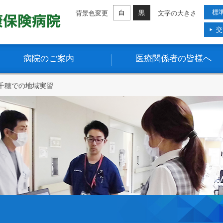
標
白
黒
背景色変更
文字の大きさ
交
病院のご案内
医療関係者の皆様へ
千穂での地域実習