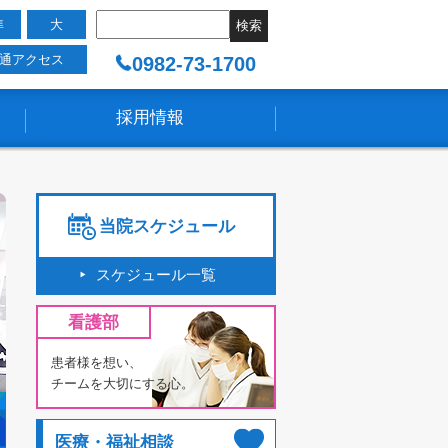
準
大
0982-73-1700
通アクセス
採用情報
当院スケジュール
スケジュール一覧
看護部
患者様を想い、
チームを大切にする心。
医療・福祉相談