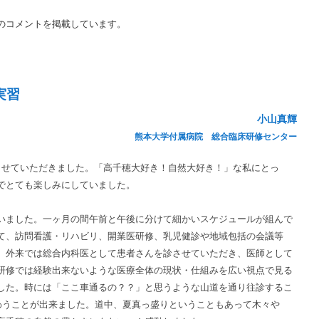
のコメントを掲載しています。
実習
小山真輝
熊本大学付属病院 総合臨床研修センター
せていただきました。「高千穂大好き！自然大好き！」な私にとっ
でとても楽しみにしていました。
ました。一ヶ月の間午前と午後に分けて細かいスケジュールが組んで
て、訪問看護・リハビリ、開業医研修、乳児健診や地域包括の会議等
。外来では総合内科医として患者さんを診させていただき、医師として
研修では経験出来ないような医療全体の現状・仕組みを広い視点で見る
した。時には「ここ車通るの？？」と思うような山道を通り往診するこ
味わうことが出来ました。道中、夏真っ盛りということもあって木々や