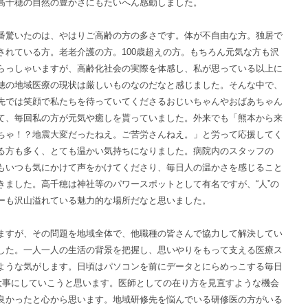
高千穂の自然の豊かさにもたいへん感動しました。
驚いたのは、やはりご高齢の方の多さです。体が不自由な方。独居で
されている方。老老介護の方。100歳超えの方。もちろん元気な方も沢
らっしゃいますが、高齢化社会の実際を体感し、私が思っている以上に
穂の地域医療の現状は厳しいものなのだなと感じました。そんな中で、
先では笑顔で私たちを待っていてくださるおじいちゃんやおばあちゃん
て、毎回私の方が元気や癒しを貰っていました。外来でも「熊本から来
ちゃ！？地震大変だったねえ。ご苦労さんねえ。」と労って応援してく
る方も多く、とても温かい気持ちになりました。病院内のスタッフの
もいつも気にかけて声をかけてくださり、毎日人の温かさを感じること
きました。高千穂は神社等のパワースポットとして有名ですが、“人”の
ーも沢山溢れている魅力的な場所だなと思いました。
すが、その問題を地域全体で、他職種の皆さんで協力して解決してい
した。一人一人の生活の背景を把握し、思いやりをもって支える医療ス
ような気がします。日頃はパソコンを前にデータとにらめっこする毎日
て大事にしていこうと思います。医師としての在り方を見直すような機会
良かったと心から思います。地域研修先を悩んでいる研修医の方がいる